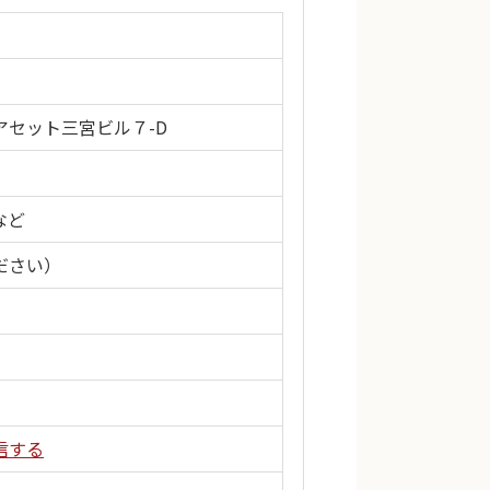
南アセット三宮ビル７-D
など
ださい）
信する