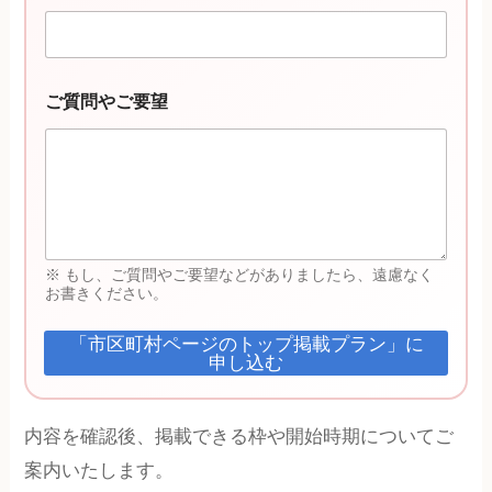
レ
ス
教
室
名
ご質問やご要望
※ もし、ご質問やご要望などがありましたら、遠慮なく
お書きください。
「市区町村ページのトップ掲載プラン」に
申し込む
内容を確認後、掲載できる枠や開始時期についてご
案内いたします。