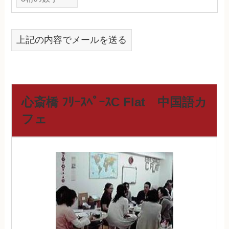
上記の内容でメールを送る
心斎橋 ﾌﾘｰｽﾍﾟｰｽC Flat 中国語カ
フェ