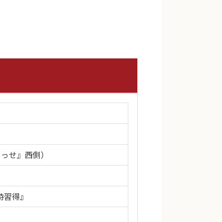
めっせ』西側）
時習得』