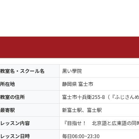
教室名・スクール名
黑い學院
所在地
静岡県 富士市
教室の住所
富士市十兵衛255-8（『ふじさん
最寄駅
新富士駅、富士駅
レッスン内容
『目指せ！ 北京語と広東語の同
レッスン日時
毎日06:00~23:30